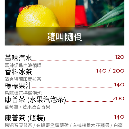
隨叫隨倒
120
薑味汽水
薑辣促進血液循環
140 / 200
香料冰茶
清爽特調印度拉茶
140
檸檬果汁
烏龍桂花檸檬泡泡
200
康普茶 (水果汽泡茶)
藍莓薑 / 芒果及百香果
140
康普茶 (瓶裝)
鐵觀音康普茶 / 有機覆盆莓薄荷 / 有機接骨木花蘋果 / 白毫