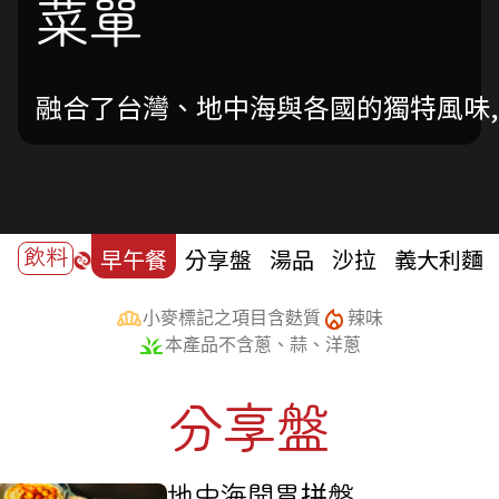
菜單
融合了台灣、地中海與各國的獨特風味,
早午餐
分享盤
湯品
沙拉
義大利麵
飲料
小麥標記之項目含麩質
辣味
本產品不含蔥、蒜、洋蔥
分享盤
地中海開胃拼盤