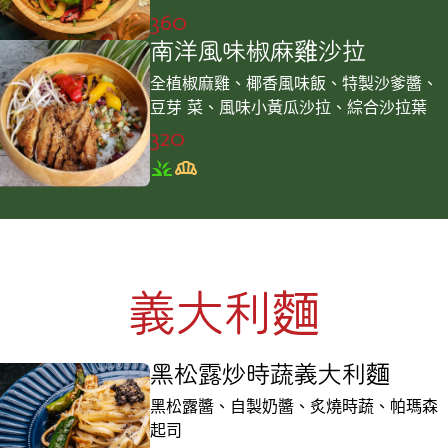
360
南洋風味椒麻雞沙拉
全植椒麻雞、椰香風味飯、特製沙爹醬、
豆芽 菜、風味小黃瓜沙拉、綜合沙拉葉
320
義大利麵
黑松露炒時蔬義大利麵
黑松露醬、自製奶醬、炙燒時蔬、帕瑪森
起司