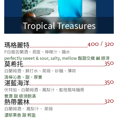
Tropical Treasures
400 / 320
瑪格麗特
P白龍舌蘭酒、君度、檸檬汁、糖水
perfectly sweet & sour, salty, mellow 酸甜交織 鹹 順滑
350
莫希托
白蘭姆酒、蘇打水、萊姆、砂糖、薄荷
清檸沁香、甜、厚實
350
湛藍海洋
伏特加、白蘭姆酒、鳳梨汁、藍柑風味糖漿
豐潤 甜 順滑飽滿
320
熱帶叢林
白蘭姆酒、 鳳梨汁、 萊姆
濃郁果香 甜 輕盈