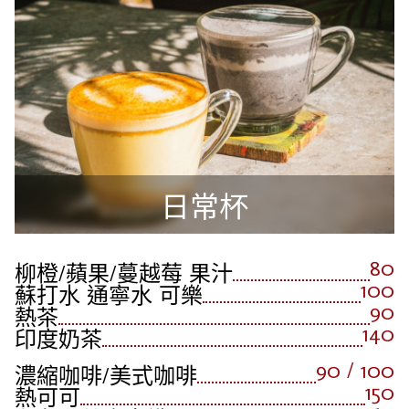
日常杯
80
柳橙/蘋果/蔓越莓 果汁
100
蘇打水 通寧水 可樂
90
熱茶
140
印度奶茶
90 / 100
濃縮咖啡/美式咖啡
150
熱可可