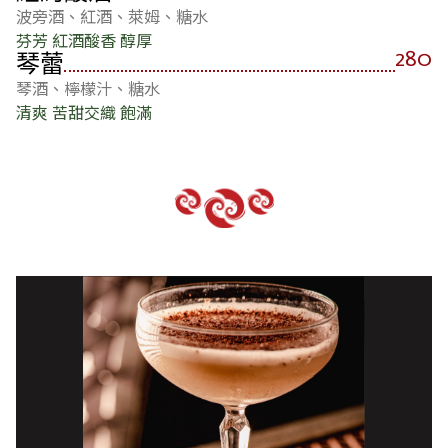
波旁酒、紅酒、萊姆、糖水
芬芳 紅酒酸香 醇厚
280
琴蕾
琴酒、檸檬汁、糖水
清爽 苦甜交織 飽滿