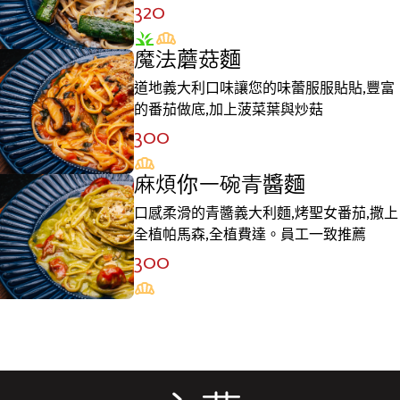
320
魔法蘑菇麵
道地義大利口味讓您的味蕾服服貼貼,豐富
的番茄做底,加上菠菜葉與炒菇
300
麻煩你一碗青醬麵
口感柔滑的青醬義大利麵,烤聖女番茄,撒上
全植帕馬森,全植費達。員工一致推薦
300