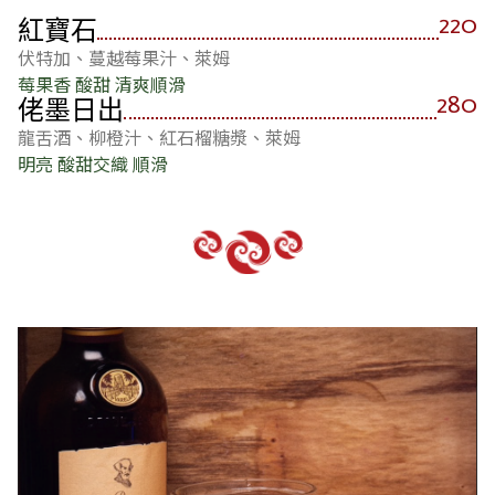
220
紅寶石
伏特加、蔓越莓果汁、萊姆
莓果香 酸甜 清爽順滑
280
佬墨日出
龍舌酒、柳橙汁、紅石榴糖漿、萊姆
明亮 酸甜交織 順滑