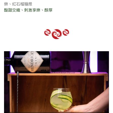
樂、紅石榴糖漿
酸甜交織、刺激享樂、醇厚