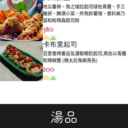
地瓜薯條、馬之瑞拉起司球佐青醬、手工
雞排、醃漬小菜、炸馬鈴薯塊、香料美乃
滋和帕瑪森起司粉
380
卡布里起司
百里香烤番茄及濃郁椰奶起司,再佐以青醬
和辣椒醬 (辣太后鬼椒馬告)
200
湯品