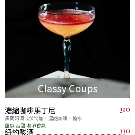
Classy Coups
320
濃縮咖啡馬丁尼
黑蘭姆酒或伏特加、濃縮咖啡、糖水
靈感 苦甜 咖啡香氣
330
紐約酸酒