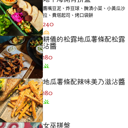
鷹嘴豆泥、炸豆球、醃漬小菜、小黃瓜沙
拉、費塔起司、烤口袋餅
240
耕儀的松露地瓜薯條配松露
沾醬
180
地瓜薯條配辣味美乃滋沾醬
180
女巫拼盤