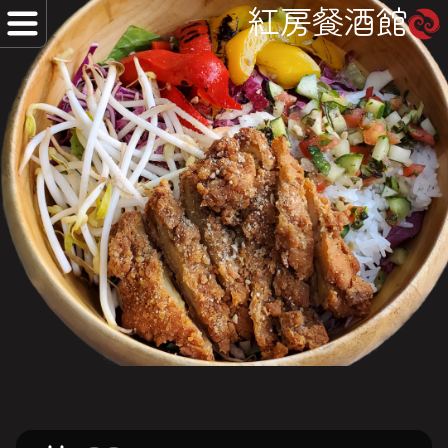
紅房餐酒館