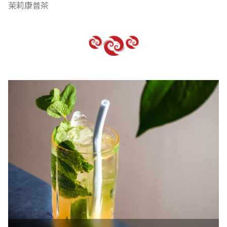
茉莉康普茶