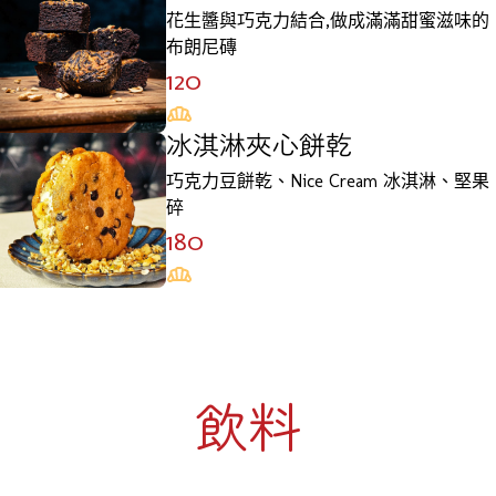
花生醬與巧克力結合,做成滿滿甜蜜滋味的
布朗尼磚
120
冰淇淋夾心餅乾
巧克力豆餅乾、Nice Cream 冰淇淋、堅果
碎
180
飲料