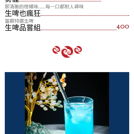
那清脆的柑橘味......每一口都耐人尋味
生啤也瘋狂
當期特選生啤
400
生啤品嘗組