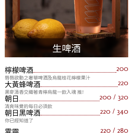
生啤酒
200
檸檬啤酒
唇唇欲動之奢華啤酒及烏龍桂花檸檬果汁
220
大黃蜂啤酒
黑麥清香交織著青檸烏龍一飲入魂 推!
200 / 320
朝日
清爽味覺的每日必須飲
220 / 340
朝日黑啤酒
你已經知道了
220 / 280
雾霾