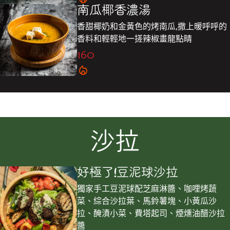
南瓜椰香濃湯
香甜椰奶和金黃色的烤南瓜,撒上暖呼呼的
香料和輕輕地一搓辣椒畫龍點睛
160
沙拉
好極了!豆泥球沙拉
獨家手工豆泥球配芝麻淋醬、咖哩烤蔬
菜、綜合沙拉葉、馬鈴薯塊、小黃瓜沙
拉、醃漬小菜、費塔起司、煙燻油醋沙拉
醬