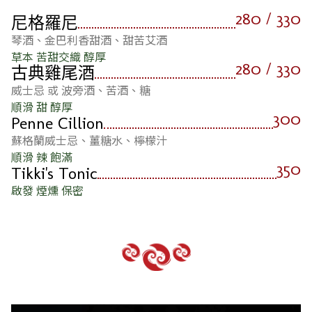
280 / 330
尼格羅尼
琴酒、金巴利香甜酒、甜苦艾酒
草本 苦甜交織 醇厚
280 / 330
古典雞尾酒
威士忌 或 波旁酒、苦酒、糖
順滑 甜 醇厚
300
Penne Cillion
蘇格蘭威士忌、薑糖水、檸檬汁
順滑 辣 飽滿
350
Tikki's Tonic
啟發 煙燻 保密