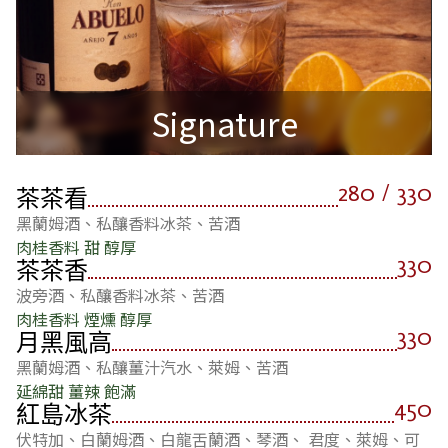
Signature
280 / 330
茶茶看
黑蘭姆酒、私釀香料冰茶、苦酒
肉桂香料 甜 醇厚
330
茶茶香
波旁酒、私釀香料冰茶、苦酒
肉桂香料 煙燻 醇厚
330
月黑風高
黑蘭姆酒、私釀薑汁汽水、萊姆、苦酒
延綿甜 薑辣 飽滿
450
紅島冰茶
伏特加、白蘭姆酒、白龍舌蘭酒、琴酒、 君度、萊姆、可