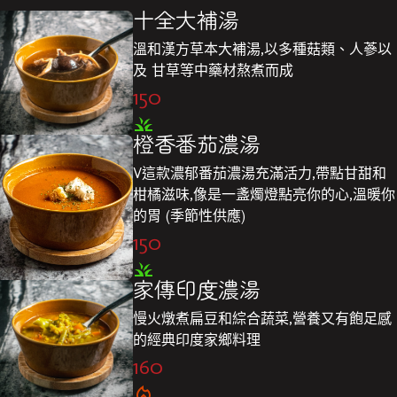
十全大補湯
溫和漢方草本大補湯,以多種菇類、人蔘以
及 甘草等中藥材熬煮而成
150
橙香番茄濃湯
V這款濃郁番茄濃湯充滿活力,帶點甘甜和
柑橘滋味,像是一盞燭燈點亮你的心,溫暖你
的胃 (季節性供應)
150
家傳印度濃湯
慢火燉煮扁豆和綜合蔬菜,營養又有飽足感
的經典印度家鄉料理
160