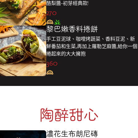
酪梨醬-初芽經典款!
270
黎巴嫩香料捲餅
手工豆泥球、咖哩烤蔬菜、香料豆泥、新
鮮番茄和生菜,再加上羅勒芝麻醬,給你一個
捲起來的大大擁抱
360
陶醉甜心
濃花生布朗尼磚