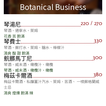
Botanical Business
220 / 270
琴湯尼
琴酒、通寧水、萊姆
花香 苦 飽滿
330
琴費士
琴酒、蘇打水、萊姆、糖水、檸檬汁
清爽 酸 甜 飽滿
300
骯髒馬丁尼
琴酒、威未酒、橄欖汁、橄欖
琴酒、威未酒、橄欖汁、橄欖
380
梅茲卡爾酒
梅茲卡爾酒、私釀薑汁汽水、萊姆、苦酒、 一噴蘇格蘭威
士忌
清爽 煙燻 飽滿 辣