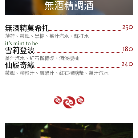
無酒精調酒
250
無酒精莫希托
薄荷、萊姆、黑糖、薑汁汽水、蘇打水
it's mint to be
180
雪莉登波
薑汁汽水、紅石榴糖漿、酒浸樱桃
240
仙履奇緣
萊姆、柳橙汁、鳳梨汁、紅石榴糖漿、薑汁汽水