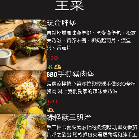
主菜
玩命胖堡
自製煙燻風味漢堡排、黑麥漢堡包、松露
美乃滋、黃芥末醬、椰奶起司片、漢堡
葉、番茄片
420
BBQ手撕豬肉堡
蒔蘿涼拌捲心菜沙拉與煙燻手做BBQ全植
豬肉,淋上我們獨家的辣味美乃滋
320
綠怪獸三明治
手工佛卡夏夾著融化的炙燒起司,聖女番茄
片呼之欲出,鬆軟麵包夾著羅勒醬和純手工